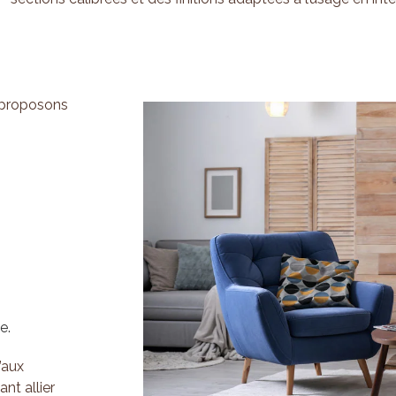
s proposons
e.
’aux
nt allier