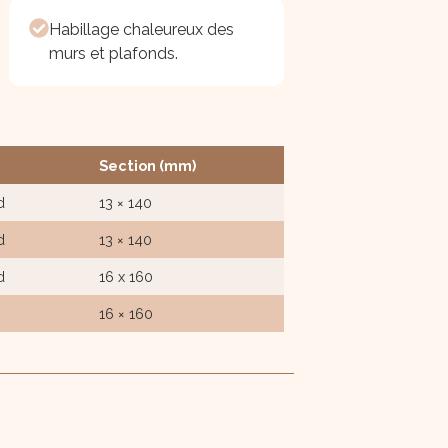
Habillage chaleureux des
murs et plafonds.
Section (mm)
d
13 × 140
d
13 × 140
d
16 x 160
16 × 160